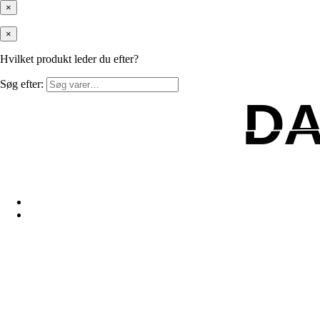
×
×
Hvilket produkt leder du efter?
Søg efter:
D
D