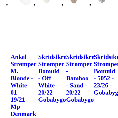
Ankel
Skridsikre
Skridsikre
Skridsik
Strømper
Strømper
Strømper
Strømpe
M.
Bomuld
-
Bomuld
Blonde -
- Off
Bamboo
- 5052 -
White
White -
- Sand -
23/26 -
01 -
20/22 -
20/22 -
Gobaby
19/21 -
Gobabygo
Gobabygo
Mp
Denmark